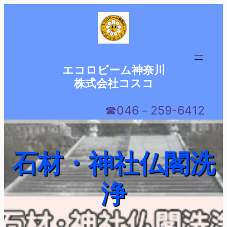
内
容
を
ス
キ
エコロビーム神奈川
ッ
株式会社コスコ
プ
☎046－259-6412
石材・神社仏閣洗
浄