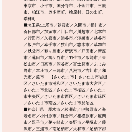
東京市、小平市、国分寺市、小金井市、三鷹
市、狛江市、奥多摩町、檜原村、日の出町、
瑞穂町
■埼玉県:上尾市／朝霞市／入間市／桶川市／
春日部市／加須市／川口市／川越市／北本市
／行田市／久喜市／熊谷市／鴻巣市／越谷市
／坂戸市／幸手市／狭山市／志木市／草加市
／秩父市／鶴ヶ島市／所沢市／戸田市／新座
市／蓮田市／鳩ケ谷市／羽生市／飯能市／東
松山市／日高市／深谷市／富士見市／ふじみ
野市／本庄市／三郷市／八潮市／吉川市／和
光市／蕨市 【さいたま市】さいたま市岩槻
区／さいたま市浦和区／さいたま市大宮区／
さいたま市北区／さいたま市桜区／さいたま
市中央区／さいたま市西区／さいたま市緑区
／さいたま市南区／さいたま市見沼区
■神奈川県：厚木市／綾瀬市／伊勢原市／海
老名市／小田原市／鎌倉市／相模原市／座間
市／逗子市／茅ヶ崎市／秦野市／平塚市／藤
沢市／三浦市／南足柄市／大和市／足柄下郡