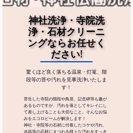
神社洗浄・寺院洗
浄・石材クリーニ
ングならお任せく
ださい!
驚くほど良く落ちる温泉・灯篭、階
段等の苔や汚れを見事洗浄いたしま
す！
苔生した寺院の階段や鳥居、記念碑等も趣が
あるものですが、汚れを落としてキレイにし
て差し上げることも大切なこと。そんなお悩
みをエコロビームが解決します！
神社・寺院等の石材に付着したコケや汚れ、
水垢等の石材にまつわる様々な汚れをすっき