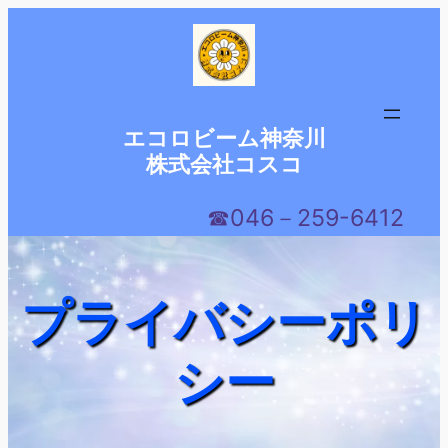
内
容
を
ス
キ
エコロビーム神奈川
ッ
株式会社コスコ
プ
☎046－259-6412
プライバシーポリ
シー