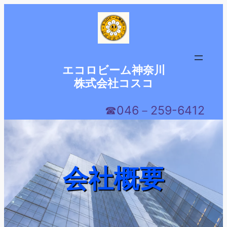
内
容
を
ス
キ
エコロビーム神奈川
ッ
株式会社コスコ
プ
☎046－259-6412
会社概要