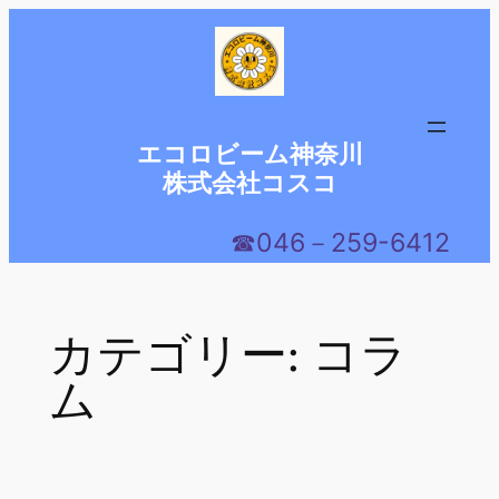
内
容
を
ス
キ
エコロビーム神奈川
ッ
株式会社コスコ
プ
☎046－259-6412
カテゴリー:
コラ
ム